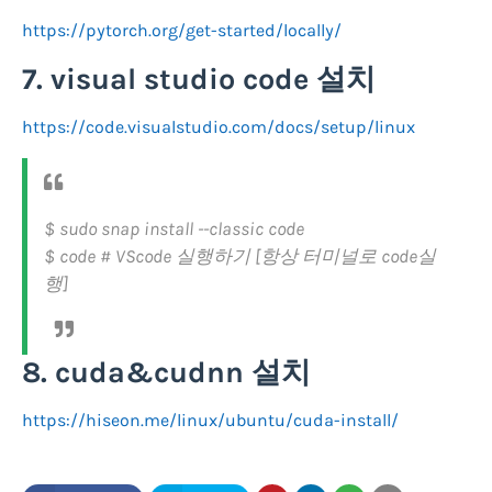
https://pytorch.org/get-started/locally/
7. visual studio code 설치
https://code.visualstudio.com/docs/setup/linux
$ sudo snap install --classic code
$ code # VScode 실행하기 [항상 터미널로 code실
행]
8. cuda&cudnn 설치
https://hiseon.me/linux/ubuntu/cuda-install/