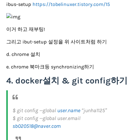
ibus-setup
https://tobelinuxer.tistory.com/15
이거 하고 재부팅!
그리고 ibut-setup 설정을 위 사이트처럼 하기
d. chrome 설치
e. chrome 북마크등 synchronizing하기
4. docker설치 & git config하기
$ git config --global
user.name
“junha1125”
$ git config --global user.email
sb020518@naver.com