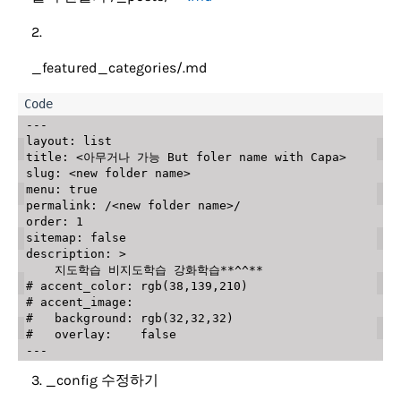
_featured_categories/.md
---

layout: list

title: <아무거나 가능 But foler name with Capa>

slug: <new folder name>

menu: true

permalink: /<new folder name>/

order: 1

sitemap: false

description: >

    지도학습 비지도학습 강화학습**^^**

# accent_color: rgb(38,139,210)

# accent_image:

#   background: rgb(32,32,32)

#   overlay:    false

_config 수정하기