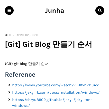
Junha
UTIL
APRIL 02, 2020
[Git] Git Blog 만들기 순서
(Git) git blog 만들기 순서
Reference
https://www.youtube.com/watch?v=HlfvhkDuicc
https://jekyllrb.com/docs/installation/windows/
https://shryu8902.github.io/jekyll/jekyll-on-
windows/