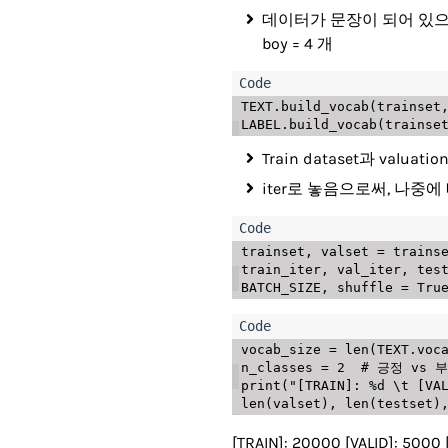
데이터가 문장이 되어 있으므
boy = 4 개
TEXT
.
build_vocab
(
trainset
LABEL
.
build_vocab
(
trainse
Train dataset과 valua
iter로 놓음으로써, 나중
trainset
,
 valset 
=
 trains
train_iter
,
 val_iter
,
 tes
BATCH_SIZE
,
 shuffle 
=
Tru
vocab_size 
=
len
(
TEXT
.
voc
n_classes 
=
2
# 긍정 vs 
print
(
"[TRAIN]: %d \t [VA
len
(
valset
)
,
len
(
testset
)
[TRAIN]: 20000 [VALID]: 5000