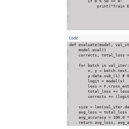
if
 b 
%
50
==
0
:
print
(
"Train 
def
evaluate
(
model
,
 val_i
    model
.
eval
(
)
    corrects
,
 total_loss 
for
 batch 
in
 val_iter
        x
,
 y 
=
 batch
.
text
        y
.
data
.
sub_
(
1
)
# 
        logit 
=
 model
(
x
)
        loss 
=
 F
.
cross_en
        total_loss 
+=
 los
        corrects 
+=
(
logi
    size 
=
len
(
val_iter
.
d
    avg_loss 
=
 total_loss
    avg_accuracy 
=
100.0
return
 avg_loss
,