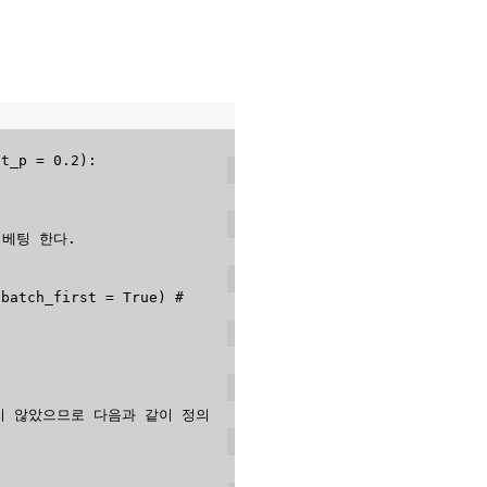
ut_p 
=
0.2
)
:
임베팅 한다.
 batch_first 
=
True
)
# 
지 않았으므로 다음과 같이 정의 