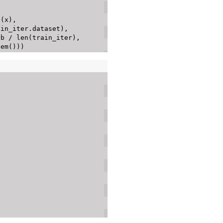
n
(
x
)
,
ain_iter
.
dataset
)
,
 b 
/
len
(
train_iter
)
,
tem
(
)
)
)