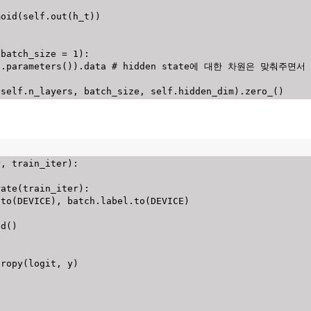
moid
(
self
.
out
(
h_t
)
)
 batch_size 
=
1
)
:
f
.
parameters
(
)
)
.
data 
# hidden state에 대한 차원은 맞춰주면
(
self
.
n_layers
,
 batch_size
,
 self
.
hidden_dim
)
.
zero_
(
)
r
,
 train_iter
)
:
rate
(
train_iter
)
:
.
to
(
DEVICE
)
,
 batch
.
label
.
to
(
DEVICE
)
ad
(
)
tropy
(
logit
,
 y
)