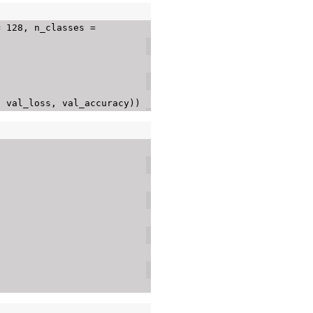
=
128
,
 n_classes 
=
,
 val_loss
,
 val_accuracy
)
)