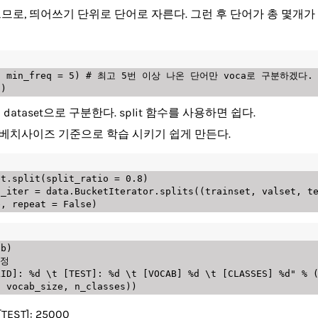
로, 띄어쓰기 단위로 단어로 자른다. 그런 후 단어가 총 몇개가 있는
,
 min_freq 
=
5
)
# 최고 5번 이상 나온 단어만 voca로 구분하겠다.
t
)
tion dataset으로 구분한다. split 함수를 사용하면 쉽다.
에 베치사이즈 기준으로 학습 시키기 쉽게 만든다.
et
.
split
(
split_ratio 
=
0.8
)
t_iter 
=
 data
.
BucketIterator
.
splits
(
(
trainset
,
 valset
,
 t
e
,
 repeat 
=
False
)
ab
)
부정
LID]: %d \t [TEST]: %d \t [VOCAB] %d \t [CLASSES] %d"
%
,
 vocab_size
,
 n_classes
)
)
 [TEST]: 25000