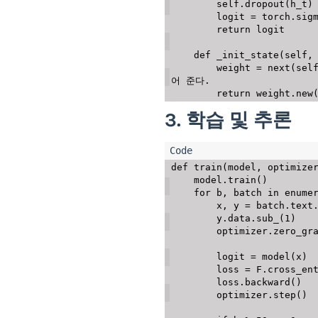
        self
.
dropout
(
h_t
)
        logit 
=
 torch
.
sig
return
 logit

def
_init_state
(
self
,
        weight 
=
next
(
sel
어 준다. 
return
 weight
.
new
3. 학습 및 추론
def
train
(
model
,
 optimize
    model
.
train
(
)
for
 b
,
 batch 
in
enume
        x
,
 y 
=
 batch
.
text
        y
.
data
.
sub_
(
1
)
        optimizer
.
zero_gr
        logit 
=
 model
(
x
)
        loss 
=
 F
.
cross_en
        loss
.
backward
(
)
        optimizer
.
step
(
)