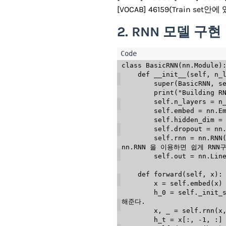
[VOCAB] 46159(Train set안에
2. RNN 모델 구현
class
BasicRNN
(
nn
.
Module
)
def
__init__
(
self
,
 n_
super
(
BasicRNN
,
 s
print
(
"Building R
        self
.
n_layers 
=
 n
        self
.
embed 
=
 nn
.
E
        self
.
hidden_dim 
=
        self
.
dropout 
=
 nn
        self
.
rnn 
=
 nn
.
RNN
nn.RNN 을 이용하면 쉽게 RNN
        self
.
out 
=
 nn
.
Lin
def
forward
(
self
,
 x
)
:
        x 
=
 self
.
embed
(
x
)
        h_0 
=
 self
.
_init_
해준다. 
        x
,
 _ 
=
 self
.
rnn
(
x
        h_t 
=
 x
[
:
,
-
1
,
:
]