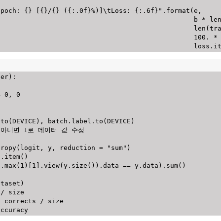
Epoch: {} [{}/{} ({:.0f}%)]\tLoss: {:.6f}"
.
format
(
e
,
                                                                           b 
*
le
len
(
tr
100
.
*
                                                                           loss
.
i
ter
)
:
=
0
,
0
:
.
to
(
DEVICE
)
,
 batch
.
label
.
to
(
DEVICE
)
0아니면 1로 데이터 값 수정
tropy
(
logit
,
 y
,
 reduction 
=
"sum"
)
s
.
item
(
)
t
.
max
(
1
)
[
1
]
.
view
(
y
.
size
(
)
)
.
data 
==
 y
.
data
)
.
sum
(
)
ataset
)
 
/
 size

*
 corrects 
/
 size
