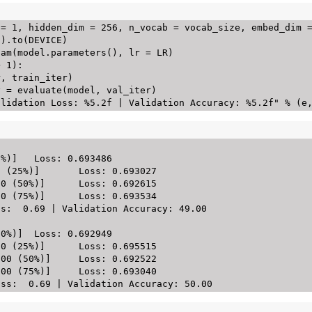
 
=
1
,
 hidden_dim 
=
256
,
 n_vocab 
=
 vocab_size
,
 embed_dim 
5
)
.
to
(
DEVICE
)
dam
(
model
.
parameters
(
)
,
 lr 
=
 LR
)
+
1
)
:
r
,
 train_iter
)
y 
=
 evaluate
(
model
,
 val_iter
)
alidation Loss: %5.2f | Validation Accuracy: %5.2f"
%
(
e
3486

: 0.693027

s: 0.692615

s: 0.693534

s:  0.69 | Validation Accuracy: 49.00

692949

s: 0.695515

oss: 0.692522

oss: 0.693040
