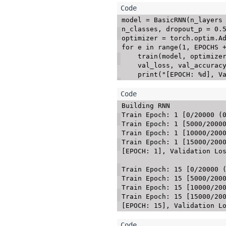
model 
=
 BasicRNN
(
n_layers
n_classes
,
 dropout_p 
=
0.
optimizer 
=
 torch
.
optim
.
A
for
 e 
in
range
(
1
,
 EPOCHS 
    train
(
model
,
 optimize
    val_loss
,
 val_accurac
print
(
"[EPOCH: %d], V
Building RNN

Train Epoch: 1 [0/20000 (0%)]	Loss: 0.69
Train Epoch: 1 [5000/20000 (25%)]	Loss
Train Epoch: 1 [10000/20000 (50%)]	Los
Train Epoch: 1 [15000/20000 (75%)]	Los
[EPOCH: 1], Validation Los
Train Epoch: 15 [0/20000 (0%)]	Loss: 0.
Train Epoch: 15 [5000/20000 (25%)]	Los
Train Epoch: 15 [10000/20000 (50%)]	L
Train Epoch: 15 [15000/20000 (75%)]	L