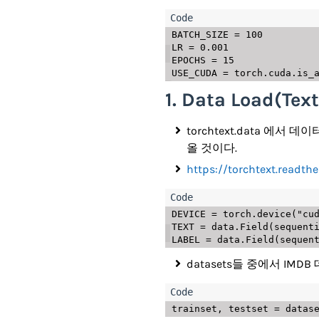
BATCH_SIZE 
=
100
LR 
=
0.001
EPOCHS 
=
15
USE_CUDA 
=
 torch
.
cuda
.
is_
1. Data Load(
torchtext.data 에
올 것이다.
https://torchtext.readthe
DEVICE 
=
 torch
.
device
(
"cu
TEXT 
=
 data
.
Field
(
sequent
LABEL 
=
 data
.
Field
(
sequen
datasets들 중에서 IMDB
trainset
,
 testset 
=
 datas