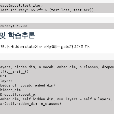
luate
(
model
,
test_iter
)
 Test Accuracy: %5.2f"
%
(
test_loss
,
 test_acc
)
)
현 및 학습추론
, Hidden state에서 사용되는 gate가 2개이다.
:
layers
,
 hidden_dim
,
 n_vocab
,
 embed_dim
,
 n_classes
,
 dropo
elf
)
.
__init__
(
)
RU"
)
layers

mbedding
(
n_vocab
,
 embed_dim
)
 hidden_dim

.
Dropout
(
dropout_p
)
(
embed_dim
,
 self
.
hidden_dim
,
 num_layers 
=
 self
.
n_layers
,
ear
(
self
.
hidden_dim
,
 n_classes
)