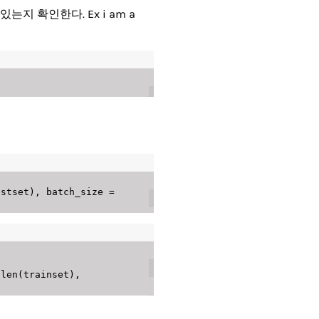
지 확인한다. Ex i am a
 
estset
)
,
 batch_size 
=
(
len
(
trainset
)
,