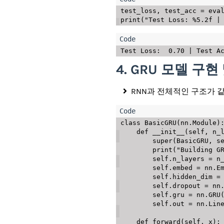
test_loss
,
 test_acc 
=
 eva
print
(
"Test Loss: %5.2f |
4. GRU 모델 구
RNN과 전체적인 구조가 같으나
class
BasicGRU
(
nn
.
Module
)
def
__init__
(
self
,
 n_
super
(
BasicGRU
,
 s
print
(
"Building G
        self
.
n_layers 
=
 n_
        self
.
embed 
=
 nn
.
E
        self
.
hidden_dim 
=
        self
.
dropout 
=
 nn
        self
.
gru 
=
 nn
.
GRU
        self
.
out 
=
 nn
.
Lin
def
forward
(
self
,
 x
)
: