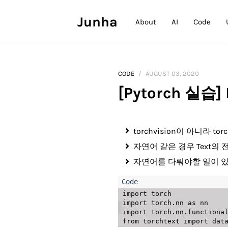
Junha
About
AI
Code
CODE
AUGUST 03, 2020
[Pytorch 실
torchvision이 아니라 to
자연어 같은 경우 Text의
자연어를 다뤄야할 일이 있다
import
import
 torch
.
nn 
as
import
 torch
.
nn
.
functiona
from
 torchtext 
import
 dat