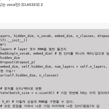
 있는 voca만) [CLASSES] 2
:
layers
,
 hidden_dim
,
 n_vocab
,
 embed_dim
,
 n_classes
,
 dropo
elf
)
.
__init__
(
)
NN"
)
_layers 
# layer 갯수 RNN을 몇번 돌건지
mbedding
(
n_vocab
,
 embed_dim
)
# 한 단어를 하나의 백터/값으로 
 hidden_dim

.
Dropout
(
dropout_p
)
(
embed_dim
,
 self
.
hidden_dim
,
 num_layers 
=
 self
.
n_layers
,
구현 가능!!
ear
(
self
.
hidden_dim
,
 n_classes
)
# 문자를 숫자/백터로 변환
state
(
batch_size 
=
 x
.
size
(
0
)
)
# 가장 첫번째 h0는 아직 정의되
,
 h_0
)
# 이렇게 손쉽게 RNN을 구현할 수 있다. 
# 모든 문장을 거쳐서 나온 가장 마지막에 나온 단어(평점)의 값