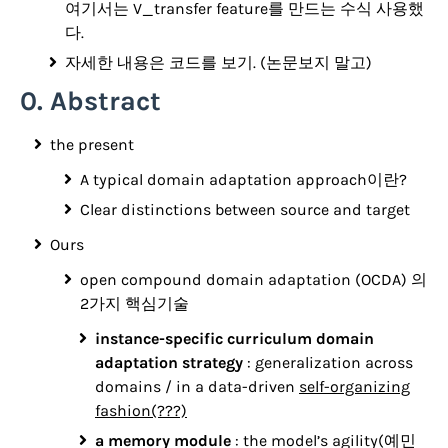
여기서는 V_transfer feature를 만드는 수식 사용했
다.
자세한 내용은 코드를 보기. (논문보지 말고)
0. Abstract
the present
A typical domain adaptation approach이란?
Clear distinctions between source and target
Ours
open compound domain adaptation (OCDA) 의
2가지 핵심기술
instance-specific curriculum domain
adaptation strategy
: generalization across
domains / in a data-driven
self-organizing
fashion(???)
a memory module
: the model’s agility(예민