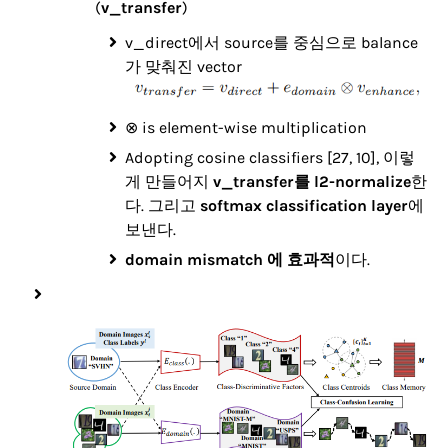
(
v_transfer
)
v_direct에서 source를 중심으로 balance
가 맞춰진 vector
⊗ is element-wise multiplication
Adopting cosine classifiers [27, 10], 이렇
게 만들어지
v_transfer를 l2-normalize
한
다. 그리고
softmax classification layer
에
보낸다.
domain mismatch 에 효과적
이다.