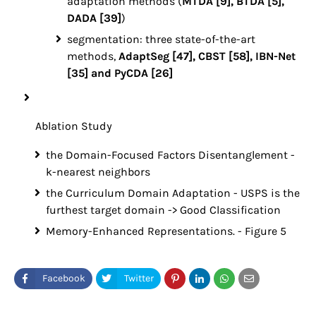
adaptation methods (
MTDA [9], BTDA [5],
DADA [39]
)
segmentation: three state-of-the-art
methods,
AdaptSeg [47], CBST [58], IBN-Net
[35] and PyCDA [26]
Ablation Study
the Domain-Focused Factors Disentanglement -
k-nearest neighbors
the Curriculum Domain Adaptation - USPS is the
furthest target domain -> Good Classification
Memory-Enhanced Representations. - Figure 5