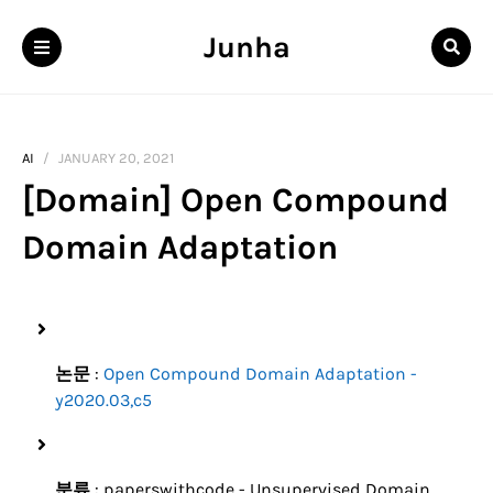
Junha
AI
JANUARY 20, 2021
[Domain] Open Compound
Domain Adaptation
논문
:
Open Compound Domain Adaptation -
y2020.03,c5
분류
: paperswithcode - Unsupervised Domain