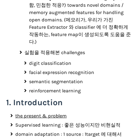
함, 민첩한 적응?) towards novel domains /
memory augmented features for handling
open domains. (메모리가, 우리가 가진
Feature Extractor 와 classifier 에 더 정확하게
작동하는, feature map이 생성되도록 도움을 준
다.)
실험을 적용해본 challenges
digit classification
facial expression recognition
semantic segmentation
reinforcement learning
1. Introduction
the present & problem
Supervised learning : 좋은 성능이지만 비현실적
domain adaptation : 1 source : 1target 에 대해서