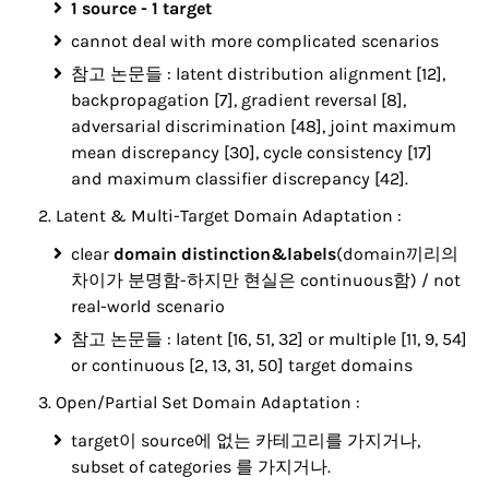
1 source - 1 target
cannot deal with more complicated scenarios
참고 논문들 : latent distribution alignment [12],
backpropagation [7], gradient reversal [8],
adversarial discrimination [48], joint maximum
mean discrepancy [30], cycle consistency [17]
and maximum classifier discrepancy [42].
Latent & Multi-Target Domain Adaptation :
clear
domain distinction&labels
(domain끼리의
차이가 분명함-하지만 현실은 continuous함) / not
real-world scenario
참고 논문들 : latent [16, 51, 32] or multiple [11, 9, 54]
or continuous [2, 13, 31, 50] target domains
Open/Partial Set Domain Adaptation :
target이 source에 없는 카테고리를 가지거나,
subset of categories 를 가지거나.