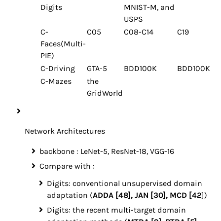
Digits
MNIST-M, and
USPS
C-
C05
C08-C14
C19
Faces(Multi-
PIE)
C-Driving
GTA-5
BDD100K
BDD100K
C-Mazes
the
GridWorld
Network Architectures
backbone : LeNet-5, ResNet-18, VGG-16
Compare with :
Digits: conventional unsupervised domain
adaptation (
ADDA [48], JAN [30], MCD [42
])
Digits: the recent multi-target domain