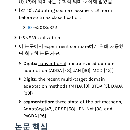
(1), (2)이 의미하는 수학적 의미 -> 이제 알았음.
[27, 10], Adopting cosine classifiers, L2 norm
before softmax classification.
10
-y2018c372
t-SNE Visualization
이 논문에서 experiment compare하기 위해 사용했
던 참고한 논문 자료.
Digits
:
conventional
unsupervised domain
adaptation (ADDA [48], JAN [30], MCD [42])
Digits
: the
recent
multi-target domain
adaptation methods (MTDA [9], BTDA [5], DADA
[39])
segmentation
: three state-of-the-art methods,
AdaptSeg [47], CBST [58], IBN-Net [35] and
PyCDA [26]
논문 핵심