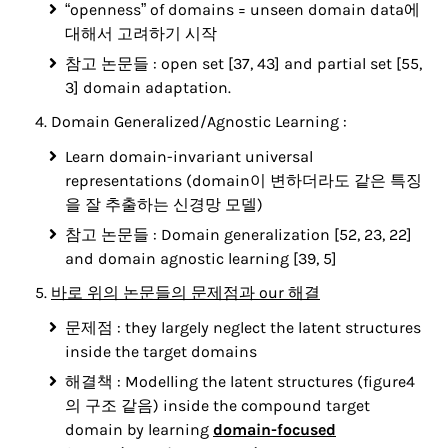
“openness” of domains = unseen domain data에
대해서 고려하기 시작
참고 논문들 : open set [37, 43] and partial set [55,
3] domain adaptation.
Domain Generalized/Agnostic Learning :
Learn domain-invariant universal
representations (domain이 변하더라도 같은 특징
을 잘 추출하는 신경망 모델)
참고 논문들 : Domain generalization [52, 23, 22]
and domain agnostic learning [39, 5]
바로 위의 논문들의 문제점과 our 해결
문제점 : they largely neglect the latent structures
inside the target domains
해결책 : Modelling the latent structures (figure4
의 구조 같음) inside the compound target
domain by learning
domain-focused