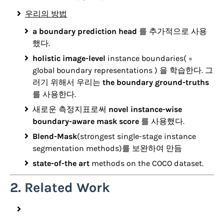
우리의 방법
a boundary prediction head
를 추가적으로 사용
했다.
holistic image-level
instance boundaries( =
global boundary representations ) 을 학습한다. 그
러기 위해서 우리는
the boundary ground-truths
를 사용한다.
새로운 측정지표로써
novel instance-wise
boundary-aware mask score
를 사용했다.
Blend-Mask
(strongest single-stage instance
segmentation methods)를 보완하여 만듬
state-of-the art
methods on the COCO dataset.
2. Related Work