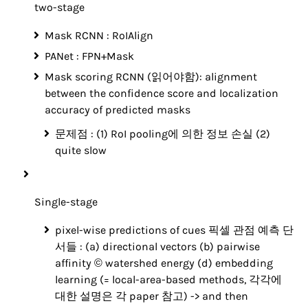
two-stage
Mask RCNN : RoIAlign
PANet : FPN+Mask
Mask scoring RCNN (읽어야함): alignment
between the confidence score and localization
accuracy of predicted masks
문제점 : (1) RoI pooling에 의한 정보 손실 (2)
quite slow
Single-stage
pixel-wise predictions of cues 픽셀 관점 예측 단
서들 : (a) directional vectors (b) pairwise
affinity © watershed energy (d) embedding
learning (= local-area-based methods, 각각에
대한 설명은 각 paper 참고) -> and then