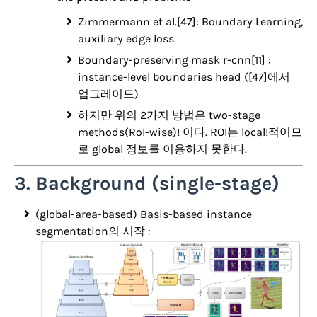
Zimmermann et al.[47]: Boundary Learning,
auxiliary edge loss.
Boundary-preserving mask r-cnn[11] :
instance-level boundaries head ([47]에서
업그레이드)
하지만 위의 2가지 방법은 two-stage
methods(RoI-wise)! 이다. ROI는 local!적이므
로 global 정보를 이용하지 못한다.
3. Background (single-stage)
(global-area-based) Basis-based instance
segmentation의 시작 :