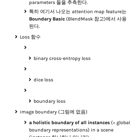
parameters 들을 추측한다.
특히 여기서 나오는 attention map feature는
Boundary Basic
(BlendMask 참고)에서 사용
된다.
Loss 함수
binary cross-entropy loss
dice loss
boundary loss
image boundary (그림에 없음)
a holistic boundary of all instances
(= global
boundary representations) in a scene