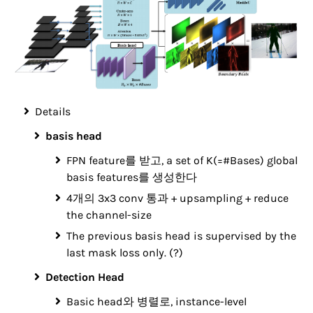
Details
basis head
FPN feature를 받고, a set of K(=#Bases) global
basis features를 생성한다
4개의 3x3 conv 통과 + upsampling + reduce
the channel-size
The previous basis head is supervised by the
last mask loss only. (?)
Detection Head
Basic head와 병렬로, instance-level