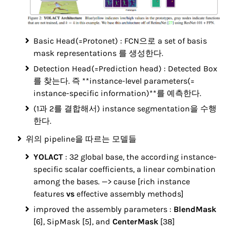
Basic Head(=Protonet) : FCN으로 a set of basis
mask representations 를 생성한다.
Detection Head(=Prediction head) : Detected Box
를 찾는다. 즉 **instance-level parameters(=
instance-specific information)**를 예측한다.
(1과 2를 결합해서) instance segmentation을 수행
한다.
위의 pipeline을 따르는 모델들
YOLACT
: 32 global base, the according instance-
specific scalar coefficients, a linear combination
among the bases. —>
cause [rich instance
features
vs
effective assembly methods]
improved the assembly parameters :
BlendMask
[6], SipMask [5], and
CenterMask
[38]