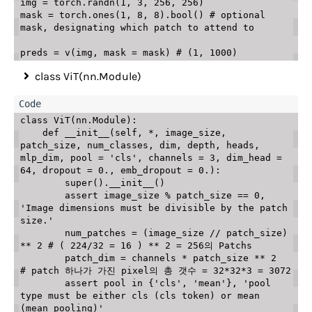
img 
=
 torch
.
randn
(
1
,
3
,
256
,
256
)
mask 
=
 torch
.
ones
(
1
,
8
,
8
)
.
bool
(
)
# optional 
mask, designating which patch to attend to
preds 
=
 v
(
img
,
 mask 
=
 mask
)
# (1, 1000)
class ViT(nn.Module)
class
ViT
(
nn
.
Module
)
:
def
__init__
(
self
,
*
,
 image_size
,
patch_size
,
 num_classes
,
 dim
,
 depth
,
 heads
,
mlp_dim
,
 pool 
=
'cls'
,
 channels 
=
3
,
 dim_head 
=
64
,
 dropout 
=
0
.
,
 emb_dropout 
=
0
.
)
:
super
(
)
.
__init__
(
)
assert
 image_size 
%
 patch_size 
==
0
,
'Image dimensions must be divisible by the patch 
size.'
        num_patches 
=
(
image_size 
//
 patch_size
)
**
2
# ( 224/32 = 16 ) ** 2 = 256의 Patchs
        patch_dim 
=
 channels 
*
 patch_size 
**
2
# patch 하나가 가진 pixel의 총 갯수 = 32*32*3 = 3072
assert
 pool 
in
{
'cls'
,
'mean'
}
,
'pool 
type must be either cls (cls token) or mean 
(mean pooling)'