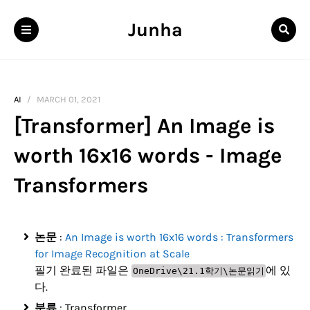
Junha
AI
MARCH 01, 2021
[Transformer] An Image is
worth 16x16 words - Image
Transformers
논문
:
An Image is worth 16x16 words : Transformers
for Image Recognition at Scale
필기 완료된 파일은
에 있
OneDrive\21.1학기\논문읽기
다.
분류
: Transformer