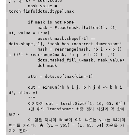
j'
,
 q
,
 k
)
*
 self
.
scale

        mask_value 
=
-
torch
.
finfo
(
dots
.
dtype
)
.
max
if
 mask 
is
not
None
:
            mask 
=
 F
.
pad
(
mask
.
flatten
(
1
)
,
(
1
,
0
)
,
 value 
=
True
)
assert
 mask
.
shape
[
-
1
]
==
dots
.
shape
[
-
1
]
,
'mask has incorrect dimensions'
            mask 
=
 rearrange
(
mask
,
'b i -> b () 
i ()'
)
*
 rearrange
(
mask
,
'b j -> b () () j'
)
            dots
.
masked_fill_
(
~
mask
,
 mask_value
)
del
 mask

        attn 
=
 dots
.
softmax
(
dim
=
-
1
)
        out 
=
 einsum
(
'b h i j, b h j d -> b h i 
d'
,
 attn
,
 v
)
"""

        여기까지 out = torch.Size([1, 16, 65, 64])

        <맨 위의 Transformer 최종 정리 사진과 꼭 함께 
보기>

        이 말은 하나의 Head에 의해 나오는 y_i는 64개의 
백터를 가진다. 총 [y1 ~ y65] = [1, 65, 64] 차원을 가
지게 된다. 
