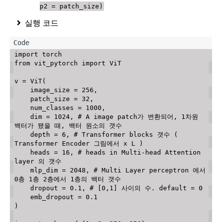
p2 = patch_size)
실행 코드
import
from
 vit_pytorch 
import
 ViT

v 
=
 ViT
(
    image_size 
=
256
,
    patch_size 
=
32
,
    num_classes 
=
1000
,
    dim 
=
1024
,
# A image patch가 변환되어, 1차원 
백터가 됐을 때, 백터 원소의 갯수
    depth 
=
6
,
# Transformer blocks 갯수 ( 
Transformer Encoder 그림에서 x L )
    heads 
=
16
,
# heads in Multi-head Attention 
layer 의 갯수
    mlp_dim 
=
2048
,
# Multi Layer perceptron 에서 
0층 1층 2층에서 1층의 백터 갯수
    dropout 
=
0.1
,
# [0,1] 사이의 수. default = 0 
    emb_dropout 
=
0.1
)