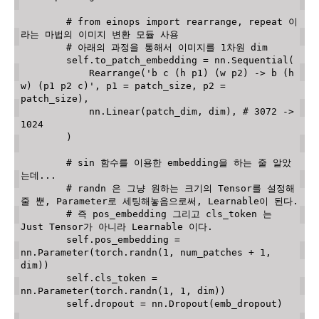
# from einops import rearrange, repeat 이
라는 마법의 이미지 변환 모듈 사용
# 아래의 과정을 통해서 이미지를 1차원 dim
        self
.
to_patch_embedding 
=
 nn
.
Sequential
(
            Rearrange
(
'b c (h p1) (w p2) -> b (h 
w) (p1 p2 c)'
,
 p1 
=
 patch_size
,
 p2 
=
patch_size
)
,
            nn
.
Linear
(
patch_dim
,
 dim
)
,
# 3072 -> 
1024
)
# sin 함수를 이용한 embedding을 하는 줄 알았
는데... 
# randn 은 그냥 원하는 크기의 Tensor를 설정해
줄 뿐, Parameter로 세팅해놓음으로써, Learnable이 된다.
# 즉 pos_embedding 그리고 cls_token 는 
Just Tensor가 아니라 Learnable 이다.
        self
.
pos_embedding 
=
nn
.
Parameter
(
torch
.
randn
(
1
,
 num_patches 
+
1
,
dim
)
)
        self
.
cls_token 
=
nn
.
Parameter
(
torch
.
randn
(
1
,
1
,
 dim
)
)
        self
.
dropout 
=
 nn
.
Dropout
(
emb_dropout
)