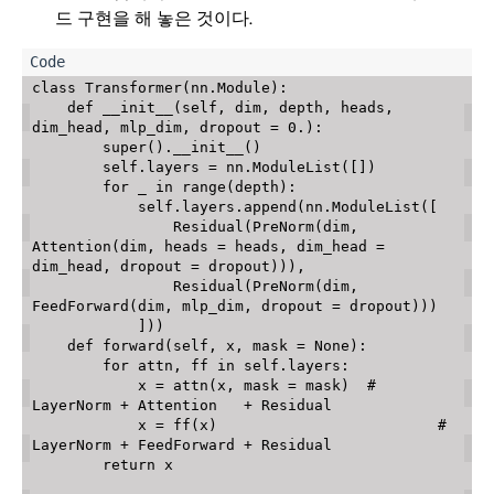
드 구현을 해 놓은 것이다.
class
Transformer
(
nn
.
Module
)
:
def
__init__
(
self
,
 dim
,
 depth
,
 heads
,
dim_head
,
 mlp_dim
,
 dropout 
=
0
.
)
:
super
(
)
.
__init__
(
)
        self
.
layers 
=
 nn
.
ModuleList
(
[
]
)
for
 _ 
in
range
(
depth
)
:
            self
.
layers
.
append
(
nn
.
ModuleList
(
[
                Residual
(
PreNorm
(
dim
,
Attention
(
dim
,
 heads 
=
 heads
,
 dim_head 
=
dim_head
,
 dropout 
=
 dropout
)
)
)
,
                Residual
(
PreNorm
(
dim
,
FeedForward
(
dim
,
 mlp_dim
,
 dropout 
=
 dropout
)
)
)
]
)
)
def
forward
(
self
,
 x
,
 mask 
=
None
)
:
for
 attn
,
 ff 
in
 self
.
layers
:
            x 
=
 attn
(
x
,
 mask 
=
 mask
)
# 
LayerNorm + Attention   + Residual 	
            x 
=
 ff
(
x
)
# 
LayerNorm + FeedForward + Residual 
return
 x
