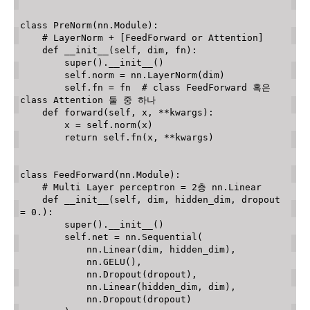
class
PreNorm
(
nn
.
Module
)
:
# LayerNorm + [FeedForward or Attention]
def
__init__
(
self
,
 dim
,
 fn
)
:
super
(
)
.
__init__
(
)
        self
.
norm 
=
 nn
.
LayerNorm
(
dim
)
        self
.
fn 
=
 fn  
# class FeedForward 혹은 
class Attention 둘 중 하나
def
forward
(
self
,
 x
,
**
kwargs
)
:
        x 
=
 self
.
norm
(
x
)
return
 self
.
fn
(
x
,
**
kwargs
)
class
FeedForward
(
nn
.
Module
)
:
# Multi Layer perceptron = 2층 nn.Linear
def
__init__
(
self
,
 dim
,
 hidden_dim
,
 dropout 
=
0
.
)
:
super
(
)
.
__init__
(
)
        self
.
net 
=
 nn
.
Sequential
(
            nn
.
Linear
(
dim
,
 hidden_dim
)
,
            nn
.
GELU
(
)
,
            nn
.
Dropout
(
dropout
)
,
            nn
.
Linear
(
hidden_dim
,
 dim
)
,
            nn
.
Dropout
(
dropout
)