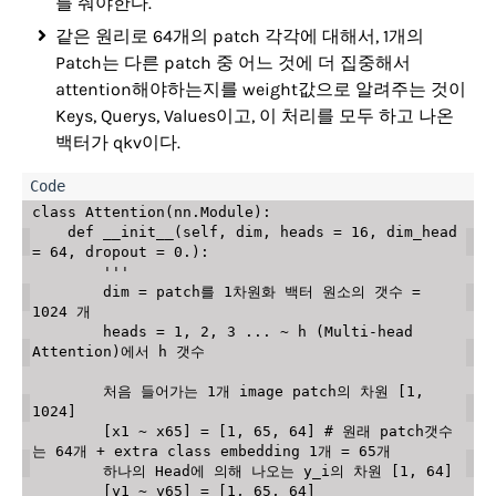
를 줘야한다.
같은 원리로 64개의 patch 각각에 대해서, 1개의
Patch는 다른 patch 중 어느 것에 더 집중해서
attention해야하는지를 weight값으로 알려주는 것이
Keys, Querys, Values이고, 이 처리를 모두 하고 나온
백터가 qkv이다.
class
Attention
(
nn
.
Module
)
:
def
__init__
(
self
,
 dim
,
 heads 
=
16
,
 dim_head 
=
64
,
 dropout 
=
0
.
)
:
'''

        dim = patch를 1차원화 백터 원소의 갯수 = 
1024 개

        heads = 1, 2, 3 ... ~ h (Multi-head 
Attention)에서 h 갯수

        처음 들어가는 1개 image patch의 차원 [1, 
1024]

        [x1 ~ x65] = [1, 65, 64] # 원래 patch갯수
는 64개 + extra class embedding 1개 = 65개

        하나의 Head에 의해 나오는 y_i의 차원 [1, 64]

        [y1 ~ y65] = [1, 65, 64] 
