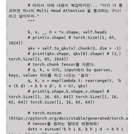
        # 따라서 아래 내용이 복잡하지만... "이거 다 통
과하면 하나의 Multi Head Attention 을 통과하는 구나! 
라고 알아두자."

        """
        b
,
 n
,
 _
,
 h 
=
*
x
.
shape
,
 self
.
heads

# print(x.shape) # torch.Size([1, 65, 
1024])
        qkv 
=
 self
.
to_qkv
(
x
)
.
chunk
(
3
,
 dim 
=
-
1
)
# print(qkv.shape, qkv[0].shape) # (3,) 
torch.Size([1, 65, 1024])
# torch.chunk Tensor를 자른다.
# q, k, v 각각, input에서 by queries, 
keys, values 처리를 하고 나오는 '결과'
        q
,
 k
,
 v 
=
map
(
lambda
 t
:
 rearrange
(
t
,
'b 
n (h d) -> b h n d'
,
 h 
=
 h
)
,
 qkv
)
# print(q.shape,k.shape,v.shape) # 
torch.Size([1, 16, 65, 64]) torch.Size([1, 16, 
65, 64]) torch.Size([1, 16, 65, 64])
# torch.einsum 
(https://pytorch.org/docs/stable/generated/torch.ein
# tensor를 원하는 형태로 변환해줘!
        dots 
=
 einsum
(
'b h i d, b h j d -> b h i 