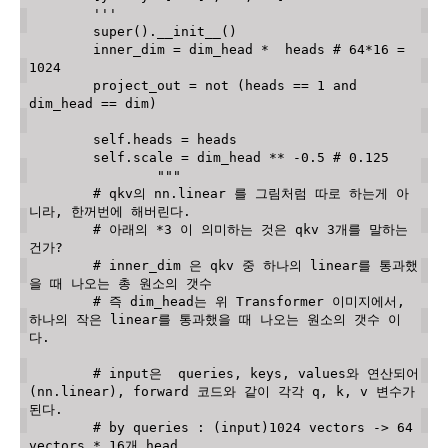
        '''
super
(
)
.
__init__
(
)
        inner_dim 
=
 dim_head 
*
  heads 
# 64*16 = 
1024
        project_out 
=
not
(
heads 
==
1
and
dim_head 
==
 dim
)
        self
.
heads 
=
 heads

        self
.
scale 
=
 dim_head 
**
-
0.5
# 0.125
"""

        # qkv의 nn.linear 를 그림처럼 따로 하는게 아
니라, 한꺼번에 해버린다.

        # 아래의 *3 이 의미하는 것은 qkv 3개를 말하는 
건가?

        # inner_dim 은 qkv 중 하나의 linear를 통과했
을 때 나오는 총 원소의 갯수

        # 즉 dim_head는 위 Transformer 이미지에서, 
하나의 작은 linear를 통과했을 때 나오는 원소의 갯수 이
다. 

        # input은  queries, keys, values와 연산되어 
(nn.linear), forward 코드와 같이 각각 q, k, v 변수가 
된다. 

        # by queries : (input)1024 vectors -> 64 
vectors * 16개 head 
