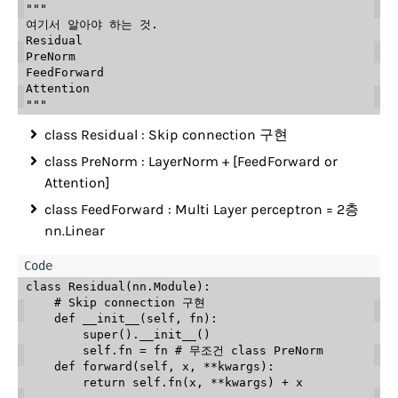
"""

여기서 알아야 하는 것.

Residual

PreNorm

FeedForward

Attention

"""
class Residual : Skip connection 구현
class PreNorm : LayerNorm + [FeedForward or
Attention]
class FeedForward : Multi Layer perceptron = 2층
nn.Linear
class
Residual
(
nn
.
Module
)
:
# Skip connection 구현
def
__init__
(
self
,
 fn
)
:
super
(
)
.
__init__
(
)
        self
.
fn 
=
 fn 
# 무조건 class PreNorm 
def
forward
(
self
,
 x
,
**
kwargs
)
:
return
 self
.
fn
(
x
,
**
kwargs
)
+
 x
