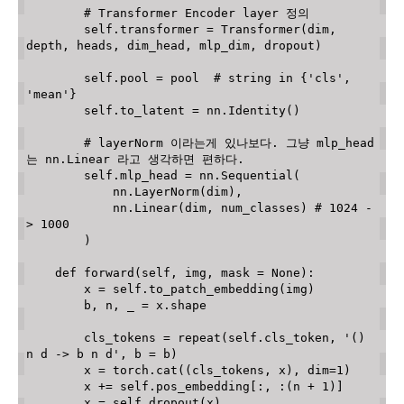
# Transformer Encoder layer 정의
        self
.
transformer 
=
 Transformer
(
dim
,
depth
,
 heads
,
 dim_head
,
 mlp_dim
,
 dropout
)
        self
.
pool 
=
 pool  
# string in {'cls', 
'mean'}
        self
.
to_latent 
=
 nn
.
Identity
(
)
# layerNorm 이라는게 있나보다. 그냥 mlp_head
는 nn.Linear 라고 생각하면 편하다.
        self
.
mlp_head 
=
 nn
.
Sequential
(
            nn
.
LayerNorm
(
dim
)
,
            nn
.
Linear
(
dim
,
 num_classes
)
# 1024 -
> 1000
)
def
forward
(
self
,
 img
,
 mask 
=
None
)
:
        x 
=
 self
.
to_patch_embedding
(
img
)
        b
,
 n
,
 _ 
=
 x
.
shape

        cls_tokens 
=
 repeat
(
self
.
cls_token
,
'() 
n d -> b n d'
,
 b 
=
 b
)
        x 
=
 torch
.
cat
(
(
cls_tokens
,
 x
)
,
 dim
=
1
)
        x 
+=
 self
.
pos_embedding
[
:
,
:
(
n 
+
1
)
]
        x 
=
 self
.
dropout
(
x
)