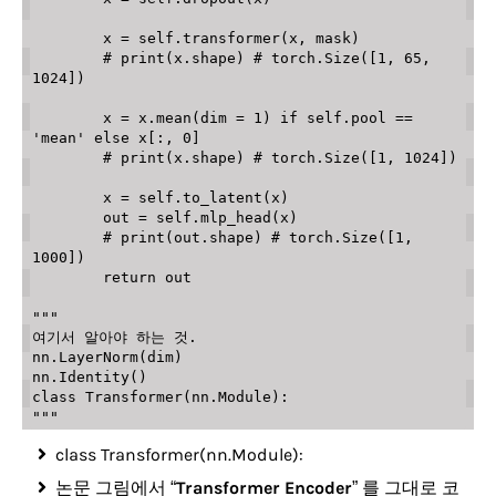
        x 
=
 self
.
transformer
(
x
,
 mask
)
# print(x.shape) # torch.Size([1, 65, 
1024])
        x 
=
 x
.
mean
(
dim 
=
1
)
if
 self
.
pool 
==
'mean'
else
 x
[
:
,
0
]
# print(x.shape) # torch.Size([1, 1024])
        x 
=
 self
.
to_latent
(
x
)
        out 
=
 self
.
mlp_head
(
x
)
# print(out.shape) # torch.Size([1, 
1000])
return
 out

"""

여기서 알아야 하는 것.

nn.LayerNorm(dim)

nn.Identity()

class Transformer(nn.Module):

"""
class Transformer(nn.Module):
논문 그림에서 “
Transformer Encoder
” 를 그대로 코