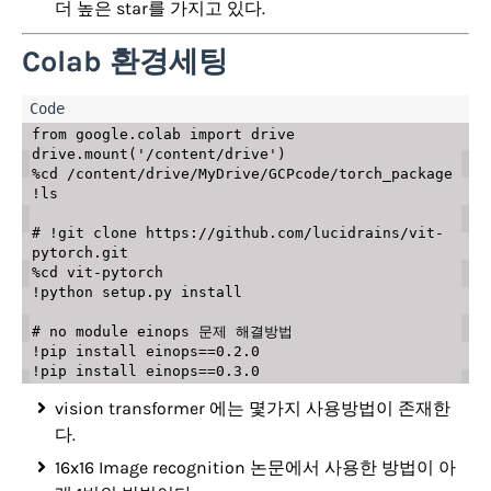
더 높은 star를 가지고 있다.
Colab 환경세팅
from
 google
.
colab 
import
 drive

drive
.
mount
(
'/content/drive'
)
%
cd 
/
content
/
drive
/
MyDrive
/
GCPcode
/
torch_package

!ls

# !git clone https://github.com/lucidrains/vit-
pytorch.git
%
cd vit
-
pytorch

!python setup
.
py install

# no module einops 문제 해결방법
!pip install einops
==
0.2
.
0
!pip install einops
==
0.3
.
0
vision transformer 에는 몇가지 사용방법이 존재한
다.
16x16 Image recognition 논문에서 사용한 방법이 아