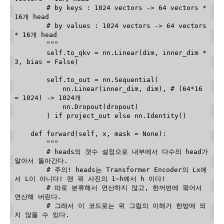
        # by keys : 1024 vectors -> 64 vectors * 
16개 head 

        # by values : 1024 vectors -> 64 vectors 
* 16개 head 

        """
        self
.
to_qkv 
=
 nn
.
Linear
(
dim
,
 inner_dim 
*
3
,
 bias 
=
False
)
        self
.
to_out 
=
 nn
.
Sequential
(
            nn
.
Linear
(
inner_dim
,
 dim
)
,
# (64*16 
= 1024) -> 1024개
            nn
.
Dropout
(
dropout
)
)
if
 project_out 
else
 nn
.
Identity
(
)
def
forward
(
self
,
 x
,
 mask 
=
None
)
:
"""

        # heads의 갯수 설정으로 내부에서 다수의 head가 
알아서 돌아간다. 

        # 주의! heads는 Transformer Encoder의 Lx에
서 L이 아니다! 맨 위 사진의 1~h에서 h 이다!

        # 따로 분류해서 연산하지 않고, 한꺼번에 묶어서 
연산해 버린다. 

        # 그래서 이 코드로는 위 그림의 이해가 한방에 되
지 않을 수 있다.
