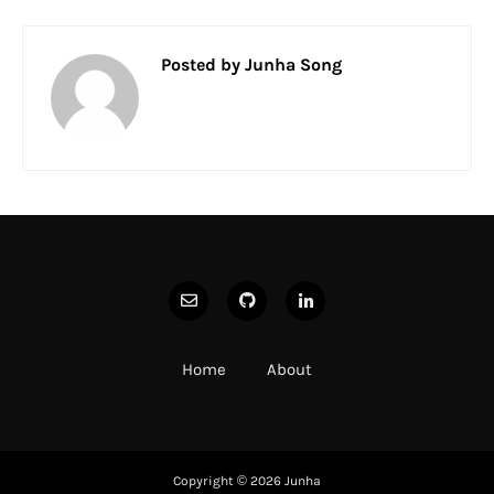
Posted by
Junha Song
Home
About
Copyright ©
2026
Junha