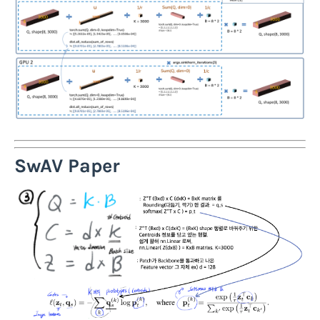
SwAV Paper