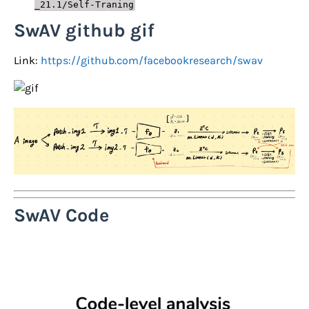
_21.1/Self-Traning
SwAV github gif
Link:
https://github.com/facebookresearch/swav
SwAV Code