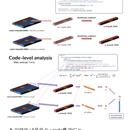
아래의 내용은 Q = code를 만드는