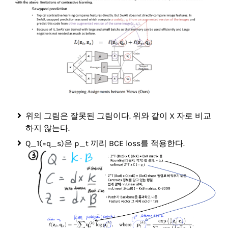
위의 그림은 잘못된 그림이다. 위와 같이 X 자로 비교
하지 않는다.
Q_1(=q_s)은 p_t 끼리 BCE loss를 적용한다.