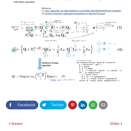
Newer
Older