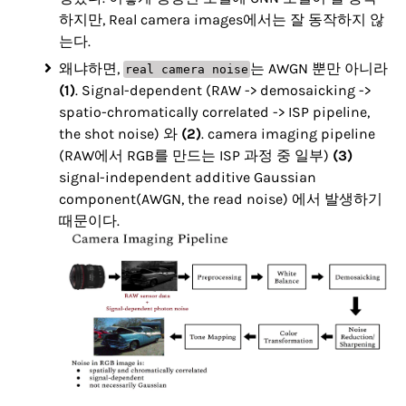
하지만, Real camera images에서는 잘 동작하지 않
는다.
왜냐하면,
는 AWGN 뿐만 아니라
real camera noise
(1)
. Signal-dependent (RAW -> demosaicking ->
spatio-chromatically correlated -> ISP pipeline,
the shot noise) 와
(2)
. camera imaging pipeline
(RAW에서 RGB를 만드는 ISP 과정 중 일부)
(3)
signal-independent additive Gaussian
component(AWGN, the read noise) 에서 발생하기
때문이다.