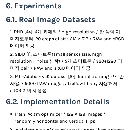
6. Experiments
6.1. Real Image Datasets
DND [44]: 4개 카메라 / high-resolution / 한 장의 이
미지로부터, 20 crops of size 512 × 512 / RAW and sRGB
데이터 제공
SIDD [1]: 스마트폰(small sensor size, high
resolution = noise 심함) / 5개 스마트폰 / 320+1280 이
미지 pair / RAW and sRGB 데이터 제공
MIT-Adobe FiveK dataset [10]: Initial training 으로만
사용. / 5000 RAW images / LibRaw library 사용해서
sRGB 이미지 생성
6.2. Implementation Details
Train: Adam optimizer / 128 × 128 images /
randomly horizontal and vertical flips
Initial training of CycleISP: MIT-Adobe FiveK dataset