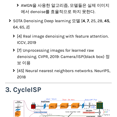
AWGN을 사용한 알고리즘, 모델들은 실제 이미지
에서 denoise를 효율적으로 하지 못한다.
SOTA Denoising Deep learning 모델 [
4
,
7
, 25, 28,
45
,
64, 65, 2]
[4] Real image denoising with feature attention.
ICCV, 2019
[7] Unprocessing images for learned raw
denoising. CVPR, 2019: Camera/ISP(black box) 정
보 이용
[45] Neural nearest neighbors networks. NeurIPS,
2018
3. CycleISP