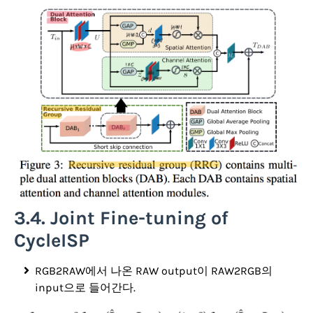
3.4. Joint Fine-tuning of
CycleISP
RGB2RAW에서 나온 RAW output이 RAW2RGB의
input으로 들어간다.