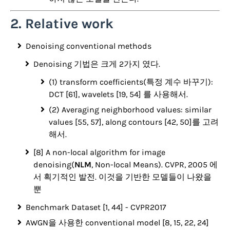
2. Relative work
Denoising conventional methods
Denoising 기법은 크게 2가지 였다.
(1) transform coefficients(특정 계수 바꾸기):
DCT [61], wavelets [19, 54] 를 사용해서.
(2) Averaging neighborhood values: similar
values [55, 57], along contours [42, 50]를 고려
해서.
[8] A non-local algorithm for image
denoising(
NLM
, Non-local Means). CVPR, 2005 에
서 획기적인 발전. 이것을 기반한 모델들이 나왔을
뿐
Benchmark Dataset [1, 44] - CVPR2017
AWGN을 사용한 conventional model [8, 15, 22, 24]