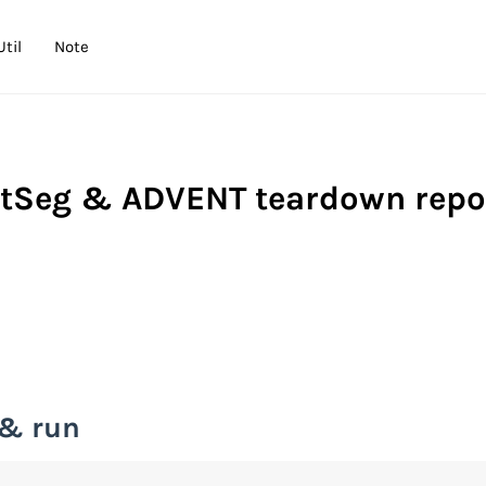
Util
Note
ptSeg & ADVENT teardown repo
 & run