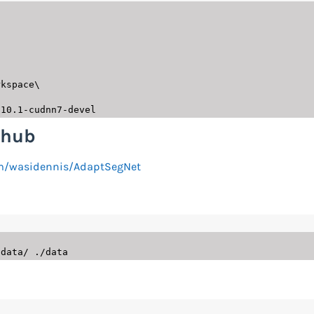
kspace\

thub
om/wasidennis/AdaptSegNet