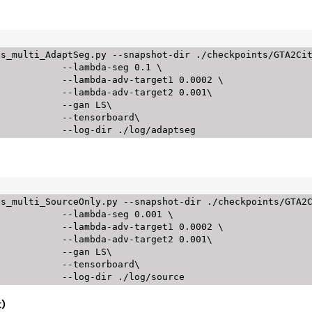
s_multi_AdaptSeg.py --snapshot-dir ./checkpoints/GTA2Cit
lambda-seg 0.1 \

adv-target1 0.0002 \

-adv-target2 0.001\

     --gan LS\

 --tensorboard\

s_multi_SourceOnly.py --snapshot-dir ./checkpoints/GTA2C
ambda-seg 0.001 \

adv-target1 0.0002 \

-adv-target2 0.001\

     --gan LS\

 --tensorboard\

t)