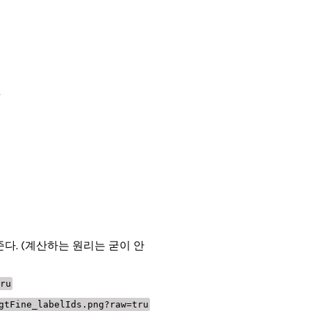
.
출력해준다. (계산하는 원리는 굳이 안
ru
gtFine_labelIds.png?raw=tru