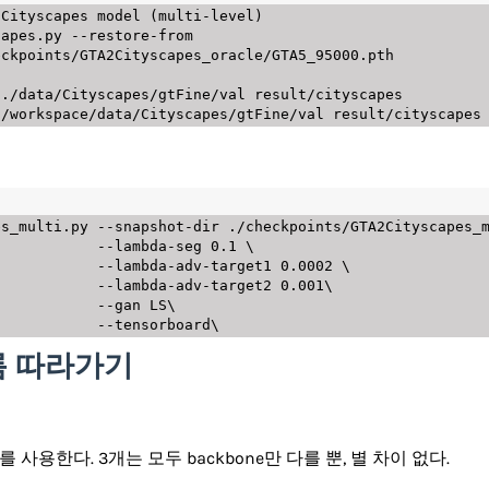
Cityscapes model (multi-level)

apes.py --restore-from 
ckpoints/GTA2Cityscapes_oracle/GTA5_95000.pth

./data/Cityscapes/gtFine/val result/cityscapes

s_multi.py --snapshot-dir ./checkpoints/GTA2Cityscapes_m
lambda-seg 0.1 \

adv-target1 0.0002 \

-adv-target2 0.001\

     --gan LS\

 흐름 따라가기
 사용한다. 3개는 모두 backbone만 다를 뿐, 별 차이 없다.