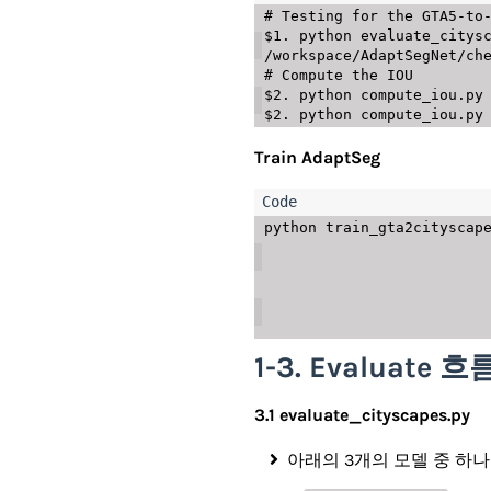
# Testing for the GTA5-to-
$1. python evaluate_citysc
/workspace/AdaptSegNet/che
# Compute the IOU

$2. python compute_iou.py 
Train AdaptSeg
python train_gta2cityscape
                                     --
                                     --lambda-
                                     --lambda
                                
1-3. Evaluate
3.1 evaluate_cityscapes.py
아래의 3개의 모델 중 하나를