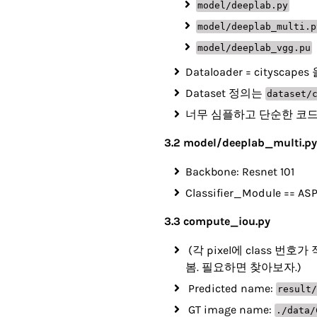
model/deeplab.py
model/deeplab_multi.p
model/deeplab_vgg.pu
Dataloader = citysca
Dataset 정의는
dataset/
너무 심플하고 단순한 코드여
3.2 model/deeplab_multi.py
Backbone: Resnet 101
Classifier_Module == ASP
3.3 compute_iou.py
(각 pixel에 class 번
봄. 필요하면 찾아보자.)
Predicted name:
result/
GT image name:
./data/