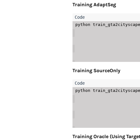
Training AdaptSeg
python train_gta2cityscape
                                     --
                                     --lambda-
                                     --lambda
                                
                                    
Training SourceOnly
python train_gta2cityscape
                                     --l
                                     --lambda-
                                     --lambda
                                
                                    
Training Oracle (Using Targe