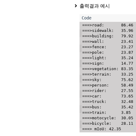
출력결과 예시
===>road:       86.46

===>sidewalk:   35.96

===>building:   79.92

===>wall:       23.41

===>fence:      23.27

===>pole:       23.87

===>light:      35.24

===>sign:       14.77

===>vegetation: 83.35

===>terrain:    33.25

===>sky:        75.62

===>person:     58.49

===>rider:      27.55

===>car:        73.65

===>truck:      32.48

===>bus:        35.42

===>train:      3.85

===>motocycle:  30.05

===>bicycle:    28.11
