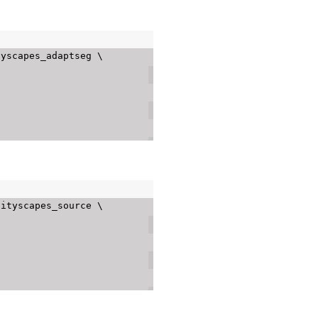
yscapes_adaptseg \

ityscapes_source \
