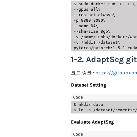
$ sudo docker run -d -it\

--gpus all\

--restart always\

-p 8880:8080\

--name DA\

--shm-size 8gb\

-v /home/junha/docker:/wor
-v /hdd1T:/dataset\

1-2. AdaptSeg gi
코드 링크 :
https://github.c
Dataset Setting
$ mkdir data

Evaluate AdaptSeg