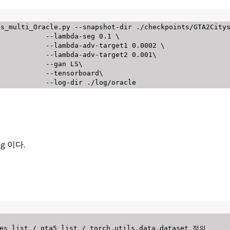
s_multi_Oracle.py --snapshot-dir ./checkpoints/GTA2Citys
lambda-seg 0.1 \

adv-target1 0.0002 \

-adv-target2 0.001\

     --gan LS\

 --tensorboard\

eg 이다.
es_list / gta5_list / torch.utils.data.dataset 정의
