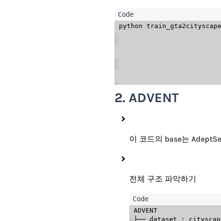
python train_gta2cityscape
                                     --
                                     --lambda-
                                     --lambda
                                
                                    
2. ADVENT
이 코드의 base는 AdeptS
전체 구조 파악하기
ADVENT

├── dataset : cityscap