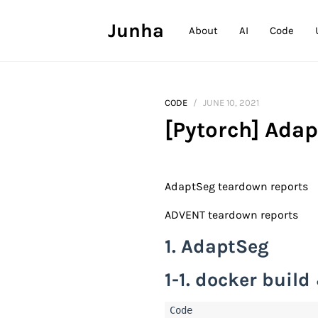
Junha
About
AI
Code
CODE
JUNE 10, 2021
[Pytorch] Ada
AdaptSeg teardown reports
ADVENT teardown reports
1. AdaptSeg
1-1. docker build